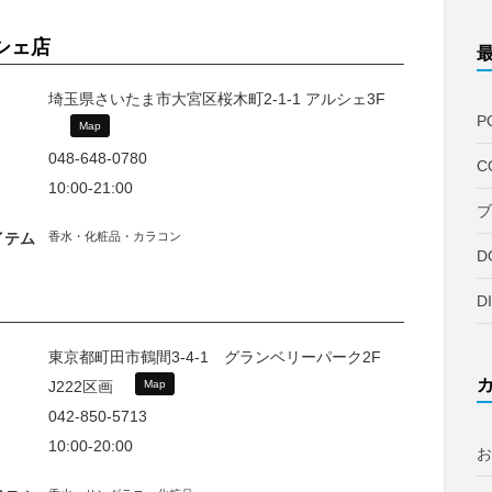
シェ店
埼玉県さいたま市大宮区桜木町2-1-1 アルシェ3F
P
Map
048-648-0780
C
10:00-21:00
ブ
イテム
香水・化粧品・カラコン
D
D
東京都町田市鶴間3-4-1 グランベリーパーク2F
J222区画
Map
042-850-5713
10:00-20:00
お