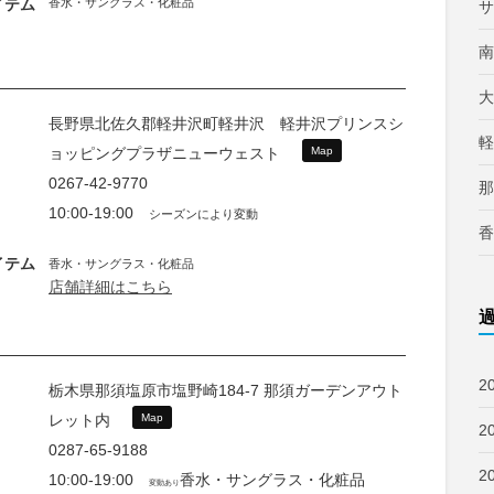
イテム
香水・サングラス・化粧品
サ
南
大
長野県北佐久郡軽井沢町軽井沢 軽井沢プリンスシ
軽
ョッピングプラザニューウェスト
Map
0267-42-9770
那
10:00-19:00
シーズンにより変動
香
イテム
香水・サングラス・化粧品
店舗詳細はこちら
2
栃木県那須塩原市塩野崎184-7 那須ガーデンアウト
レット内
Map
2
0287-65-9188
2
10:00-19:00
香水・サングラス・化粧品
変動あり