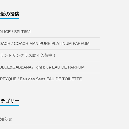
最近の投稿
OLICE / SPLT69J
OACH / COACH MAN PURE PLATINUM PARFUM
ランドサングラス続々入荷中！
OLCE&GABBANA / light blue EAU DE PARFUM
IPTYQUE / Eau des Sens EAU DE TOILETTE
カテゴリー
知らせ