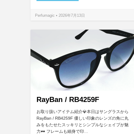
Perfumagic • 2026年7月13日
RayBan / RB4259F
お取り扱いアイテム紹介💎本日はサングラスから
RayBan / RB4259F 優しい印象のレンズの角に丸
みをもたせたスッキリとシンプルなシェイプが魅
力🕶️ フレームも細身で印…