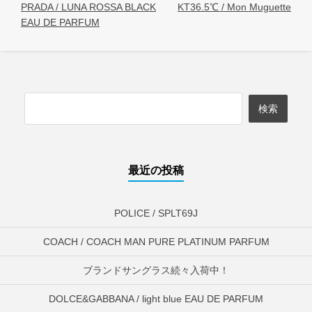
PRADA / LUNA ROSSA BLACK
KT36.5℃ / Mon Muguette
EAU DE PARFUM
最近の投稿
POLICE / SPLT69J
COACH / COACH MAN PURE PLATINUM PARFUM
ブランドサングラス続々入荷中！
DOLCE&GABBANA / light blue EAU DE PARFUM