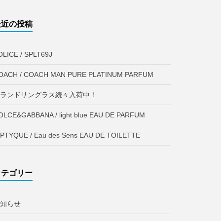
最近の投稿
OLICE / SPLT69J
OACH / COACH MAN PURE PLATINUM PARFUM
ランドサングラス続々入荷中！
OLCE&GABBANA / light blue EAU DE PARFUM
IPTYQUE / Eau des Sens EAU DE TOILETTE
カテゴリー
知らせ