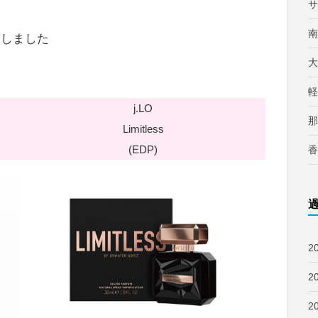
サ
南
入荷しました
大
軽
j.LO
那
Limitless
(EDP)
香
2
2
2