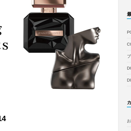
P
C
ブ
D
D
14
お