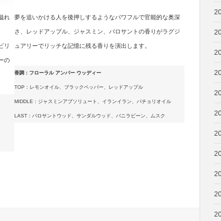
2
溢れ
夢を追いかける人を後押しするようなパワフルで官能的な奥深
2
さ、レッドアップル、ジャスミン、パロサントの香りがラグジ
ビリ
ュアリーでリッチな記憶に残る香りを演出します。
2
ーの
2
香調：フローラル アンバー ウッディー
TOP：レモンオイル、ブラックペッパー、レッドアップル
2
MIDDLE：ジャスミンアブソリュート、イランイラン、パチョリオイル
2
LAST：パロサントウッド、サンダルウッド、バニラビーン、ムスク
2
2
2
2
2