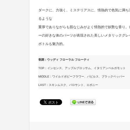
ダークに、力強く、ミステリアスに、情熱的で色気に満ち
るような
重厚でありながらも肌なじみがよく情熱的で妖艶な香り。
ーの好きな体のパーツが表現された美しいメタリックグレ
ボトルも魅力的。
香調：ウッディ フローラル フルーティ
TOP：インセンス、アップルブロッサム、イタリアンベルガモット
MIDDLE：ワイルドポピーフラワー、パピルス、ブラックペッパー
LAST：スキンムスク、パロサント、エボニー